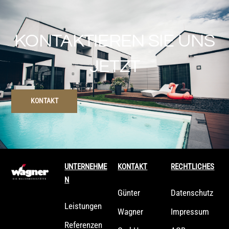
KONTAKTIEREN SIE UNS
JETZT
KONTAKT
Back
UNTERNEHME
KONTAKT
RECHTLICHES
To
N
Top
Günter
Datenschutz
Leistungen
Wagner
Impressum
Referenzen