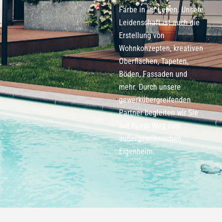
Farbe in Ihr Leben. Unsere
Leidenschaft ist auch die
Erstellung von
Wohnkonzepten, kreativen
Oberflächen, Tapeten,
Böden, Fassaden und
mehr. Durch unsere
gewerkübergreifenden
Partner begleiten wir Sie
auf Ihrem Weg zum
außergewöhnlichen
Eigenheim.