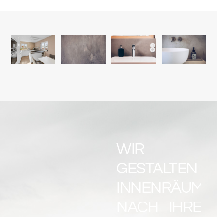
WIR
GESTALTEN
INNENRÄUME
NACH IHREN