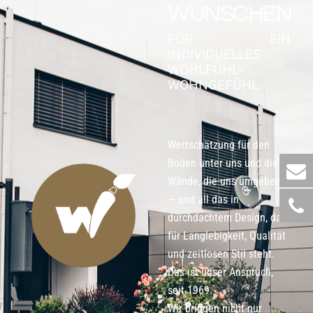
WÜNSCHEN
FÜR EIN
INDIVIDUELLES
WOHLFÜHL-
WOHNGEFÜHL
Wertschätzung für den
Boden unter uns und die
Wände, die uns umgeben
— und all das in
durchdachtem Design, das
für Langlebigkeit, Qualität
und zeitlosen Stil steht.
Das ist unser Anspruch,
seit 1969.
Wir bringen nicht nur